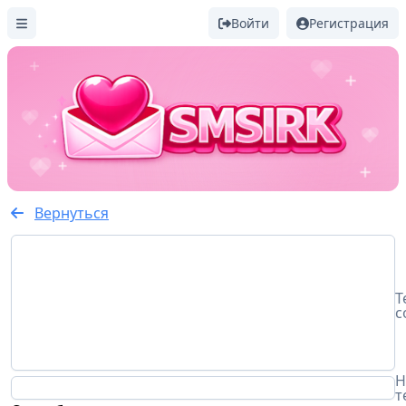
Войти
Регистрация
Вернуться
Т
с
Н
т