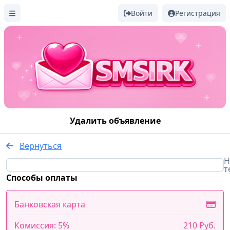
Войти
Регистрация
Удалить объявление
Вернуться
Н
т
Способы оплаты
Банковская карта
Комиссия: 5%
210 Руб.