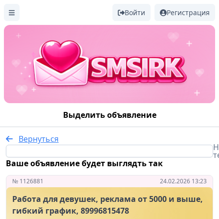
Войти
Регистрация
Выделить объявление
Вернуться
Н
т
Ваше объявление будет выглядть так
№ 1126881
24.02.2026 13:23
Работа для девушек, реклама от 5000 и выше,
гибкий график, 89996815478