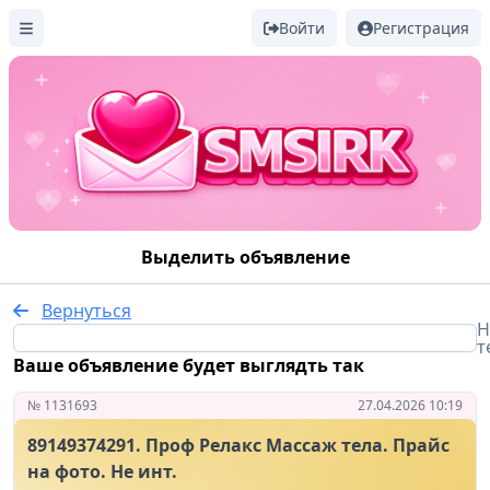
Войти
Регистрация
Выделить объявление
Вернуться
Н
т
Ваше объявление будет выглядть так
№ 1131693
27.04.2026 10:19
89149374291. Проф Релакс Массаж тела. Прайс
на фото. Не инт.